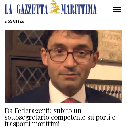
assenza
AMBIENTE
MOBILITÀ
INDUSTRIA
RICERCA
ECONOMIA
TURISMO
CULTURA
Da Federagenti: subito un
sottosegretario competente su porti e
trasporti marittimi
NAUTICA