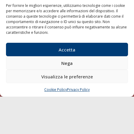
Per fornire le migliori esperienze, utilizziamo tecnologie come i cookie
per memorizzare e/o accedere alle informazioni del dispositivo. Il
consenso a queste tecnologie ci permetterà di elaborare dati come il
LA GAZZETTA MARITTIMA
comportamento di navigazione o ID unici su questo sito. Non
acconsentire o ritirare il consenso può influire negativamente su alcune
Indirizzo:
Scali D'Azeglio, 20, 57123 Livorno
caratteristiche e funzioni.
Telefono:
0586 893358
Fax:
0586 892324
Accetta
Email:
redazione@gazzettamarittima.it
P.IVA:
00118570498
Nega
Società Editoriale Marittima a r.l. (Editore) - Autorizzazione
del Tribunale di Livorno n. 217 del 10 giugno 1968 - N°
iscrizione al ROC (Registro Operatori delle Comunicazioni)
Visualizza le preferenze
della Società Editoriale Marittima a r.l.: N° 1301 Iscrizione
della testata elettronica La Gazzetta Marittima al Tribunale
Cookie Policy
Privacy Policy
CHIAMA
SCRIVI
di Livorno del 15/09/2010.
LINK
Shipping
Porti/Interporti