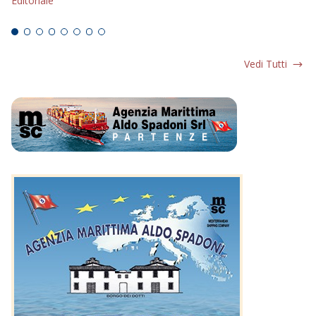
Editoriale
Ed
Vedi Tutti