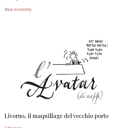
EDITORIALI
Blue economy
Livorno, il maquillage del vecchio porto
L
s