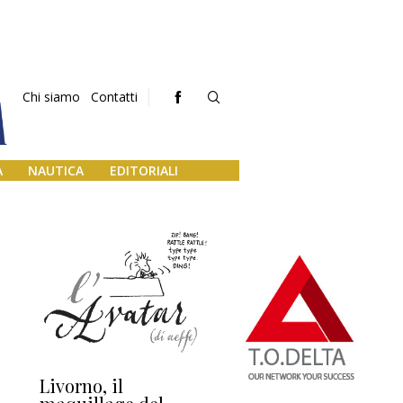
Chi siamo
Contatti
A
NAUTICA
EDITORIALI
Livorno, il
L’uscita di scena di
Da