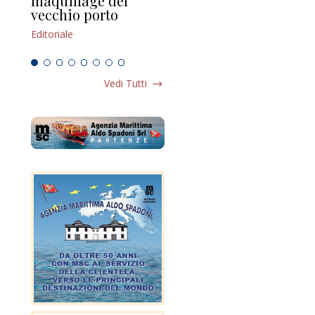
maquillage del
Marilli e il mosaico
gu
vecchio porto
scompaginato
Edi
Editoriale
Editoriale
Vedi Tutti