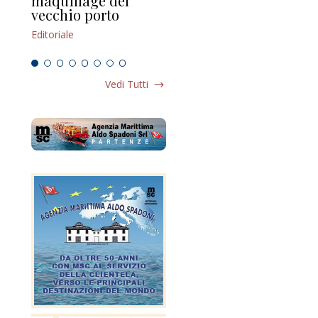
maquillage del
Marilli e il mosaico
gu
vecchio porto
scompaginato
Edi
Editoriale
Editoriale
Vedi Tutti