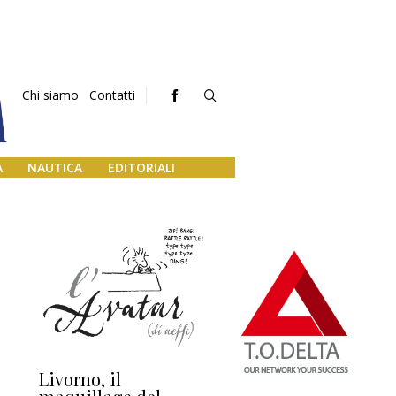
Chi siamo
Contatti
A
NAUTICA
EDITORIALI
Livorno, il
L’uscita di scena di
Da