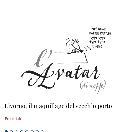
EDITORIALI
Livorno, il maquillage del vecchio porto
L
s
Editoriale
Ed