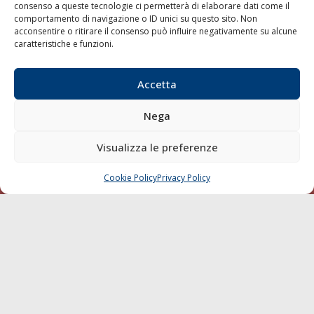
consenso a queste tecnologie ci permetterà di elaborare dati come il
LA GAZZETTA MARITTIMA
comportamento di navigazione o ID unici su questo sito. Non
acconsentire o ritirare il consenso può influire negativamente su alcune
Indirizzo:
Scali D'Azeglio, 20, 57123 Livorno
caratteristiche e funzioni.
Telefono:
0586 893358
Fax:
0586 892324
Accetta
Email:
redazione@gazzettamarittima.it
P.IVA:
00118570498
Nega
Società Editoriale Marittima a r.l. (Editore) - Autorizzazione
del Tribunale di Livorno n. 217 del 10 giugno 1968 - N°
Visualizza le preferenze
iscrizione al ROC (Registro Operatori delle Comunicazioni)
della Società Editoriale Marittima a r.l.: N° 1301 Iscrizione
della testata elettronica La Gazzetta Marittima al Tribunale
Cookie Policy
Privacy Policy
CHIAMA
SCRIVI
di Livorno del 15/09/2010.
LINK
Shipping
Porti/Interporti
Trasporti