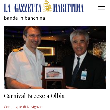
banda in banchina
AMBIENTE
MOBILITÀ
INDUSTRIA
RICERCA
ECONOMIA
TURISMO
CULTURA
Carnival Breeze a Olbia
NAUTICA
Compagnie di Navigazione