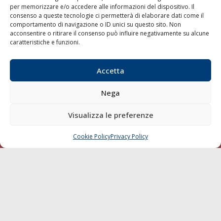
per memorizzare e/o accedere alle informazioni del dispositivo. Il
consenso a queste tecnologie ci permetterà di elaborare dati come il
LA GAZZETTA MARITTIMA
comportamento di navigazione o ID unici su questo sito. Non
acconsentire o ritirare il consenso può influire negativamente su alcune
Indirizzo:
Scali D'Azeglio, 20, 57123 Livorno
caratteristiche e funzioni.
Telefono:
0586 893358
Fax:
0586 892324
Accetta
Email:
redazione@gazzettamarittima.it
P.IVA:
00118570498
Nega
Società Editoriale Marittima a r.l. (Editore) - Autorizzazione
del Tribunale di Livorno n. 217 del 10 giugno 1968 - N°
iscrizione al ROC (Registro Operatori delle Comunicazioni)
Visualizza le preferenze
della Società Editoriale Marittima a r.l.: N° 1301 Iscrizione
della testata elettronica La Gazzetta Marittima al Tribunale
Cookie Policy
Privacy Policy
CHIAMA
SCRIVI
di Livorno del 15/09/2010.
LINK
Shipping
Porti/Interporti
Trasporti