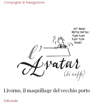
Compagnie di Navigazione
EDITORIALI
Livorno, il maquillage del vecchio porto
L
s
Editoriale
Ed