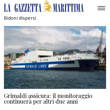
Bidoni dispersi
AMBIENTE
MOBILITÀ
INDUSTRIA
RICERCA
ECONOMIA
TURISMO
CULTURA
Grimaldi assicura: il monitoraggio
continuerà per altri due anni
NAUTICA