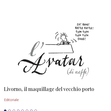
EDITORIALI
Livorno, il maquillage del vecchio porto
L
s
Editoriale
Ed