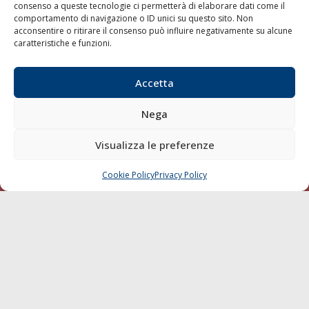
consenso a queste tecnologie ci permetterà di elaborare dati come il
LA GAZZETTA MARITTIMA
comportamento di navigazione o ID unici su questo sito. Non
acconsentire o ritirare il consenso può influire negativamente su alcune
Indirizzo:
Scali D'Azeglio, 20, 57123 Livorno
caratteristiche e funzioni.
Telefono:
0586 893358
Fax:
0586 892324
Accetta
Email:
redazione@gazzettamarittima.it
P.IVA:
00118570498
Nega
Società Editoriale Marittima a r.l. (Editore) - Autorizzazione
del Tribunale di Livorno n. 217 del 10 giugno 1968 - N°
Visualizza le preferenze
iscrizione al ROC (Registro Operatori delle Comunicazioni)
della Società Editoriale Marittima a r.l.: N° 1301 Iscrizione
della testata elettronica La Gazzetta Marittima al Tribunale
Cookie Policy
Privacy Policy
CHIAMA
SCRIVI
di Livorno del 15/09/2010.
LINK
Shipping
Porti/Interporti
Trasporti