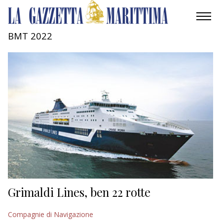
BMT 2022
AMBIENTE
MOBILITÀ
INDUSTRIA
RICERCA
ECONOMIA
TURISMO
CULTURA
Grimaldi Lines, ben 22 rotte
NAUTICA
Compagnie di Navigazione