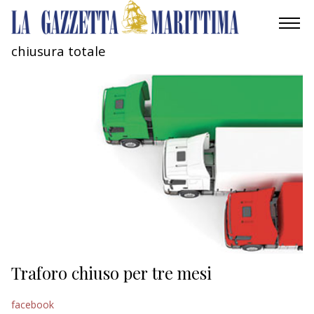
chiusura totale
AMBIENTE
MOBILITÀ
INDUSTRIA
RICERCA
ECONOMIA
TURISMO
CULTURA
Traforo chiuso per tre mesi
NAUTICA
facebook