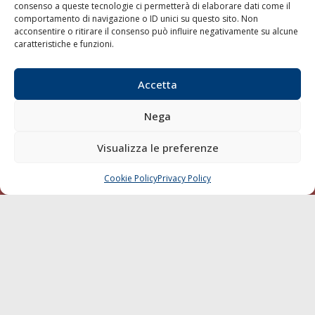
consenso a queste tecnologie ci permetterà di elaborare dati come il
LA GAZZETTA MARITTIMA
comportamento di navigazione o ID unici su questo sito. Non
acconsentire o ritirare il consenso può influire negativamente su alcune
Indirizzo:
Scali D'Azeglio, 20, 57123 Livorno
caratteristiche e funzioni.
Telefono:
0586 893358
Fax:
0586 892324
Accetta
Email:
redazione@gazzettamarittima.it
P.IVA:
00118570498
Nega
Società Editoriale Marittima a r.l. (Editore) - Autorizzazione
del Tribunale di Livorno n. 217 del 10 giugno 1968 - N°
Visualizza le preferenze
iscrizione al ROC (Registro Operatori delle Comunicazioni)
della Società Editoriale Marittima a r.l.: N° 1301 Iscrizione
della testata elettronica La Gazzetta Marittima al Tribunale
Cookie Policy
Privacy Policy
CHIAMA
SCRIVI
di Livorno del 15/09/2010.
LINK
Shipping
Porti/Interporti
Trasporti