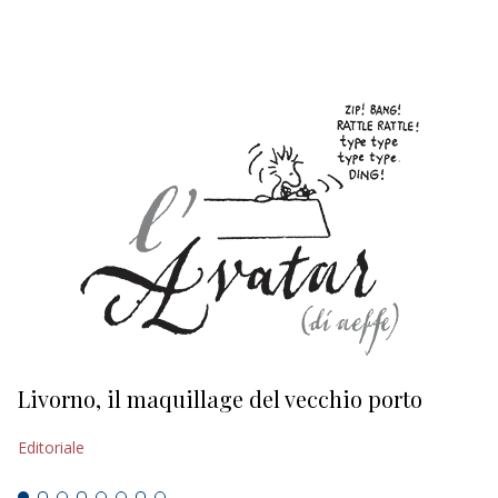
EDITORIALI
Livorno, il maquillage del vecchio porto
L
s
Editoriale
Ed