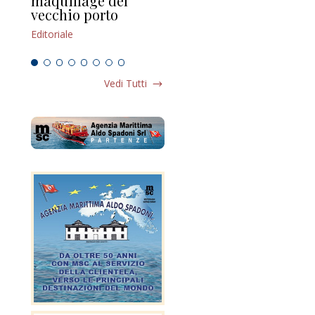
maquillage del
Marilli e il mosaico
gu
vecchio porto
scompaginato
Edi
Editoriale
Editoriale
Vedi Tutti