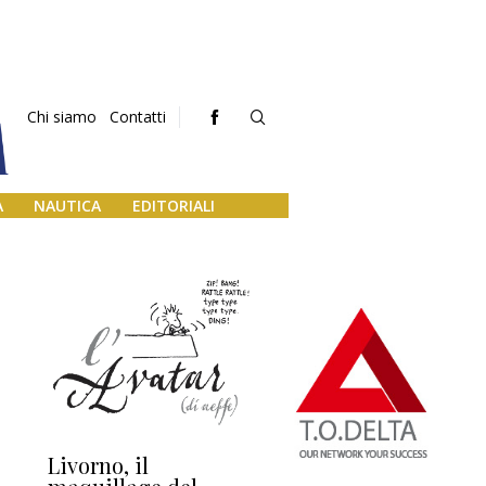
Chi siamo
Contatti
A
NAUTICA
EDITORIALI
Livorno, il
L’uscita di scena di
Da