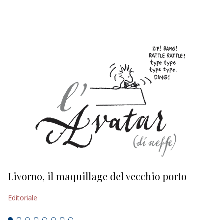
EDITORIALI
Livorno, il maquillage del vecchio porto
L
s
Editoriale
Ed