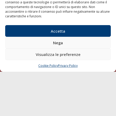
consenso a queste tecnologie ci permetterà di elaborare dati come il
LA GAZZETTA MARITTIMA
comportamento di navigazione o ID unici su questo sito. Non
acconsentire o ritirare il consenso può influire negativamente su alcune
Indirizzo:
Scali D'Azeglio, 20, 57123 Livorno
caratteristiche e funzioni.
Telefono:
0586 893358
Fax:
0586 892324
Accetta
Email:
redazione@gazzettamarittima.it
P.IVA:
00118570498
Nega
Società Editoriale Marittima a r.l. (Editore) - Autorizzazione
del Tribunale di Livorno n. 217 del 10 giugno 1968 - N°
Visualizza le preferenze
iscrizione al ROC (Registro Operatori delle Comunicazioni)
della Società Editoriale Marittima a r.l.: N° 1301 Iscrizione
della testata elettronica La Gazzetta Marittima al Tribunale
Cookie Policy
Privacy Policy
CHIAMA
SCRIVI
di Livorno del 15/09/2010.
LINK
Shipping
Porti/Interporti
Trasporti