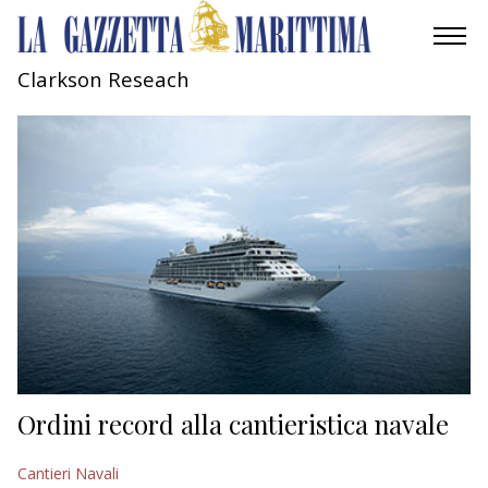
Clarkson Reseach
AMBIENTE
MOBILITÀ
INDUSTRIA
RICERCA
ECONOMIA
TURISMO
CULTURA
Ordini record alla cantieristica navale
NAUTICA
Cantieri Navali