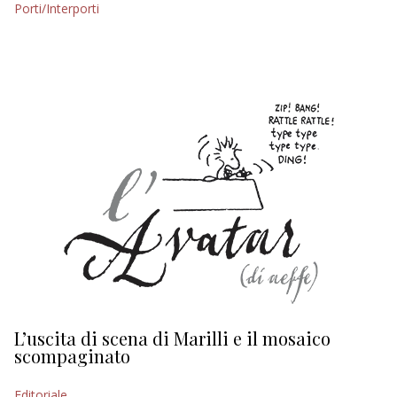
Porti/Interporti
EDITORIALI
L’uscita di scena di Marilli e il mosaico
D
scompaginato
Ed
Editoriale