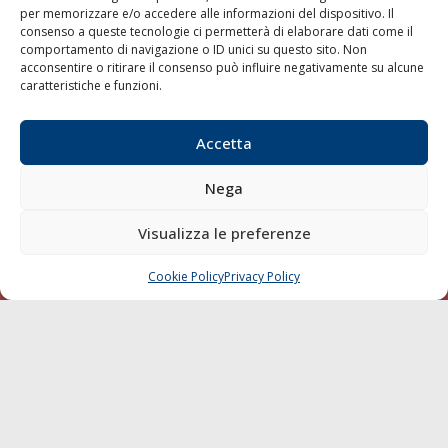
per memorizzare e/o accedere alle informazioni del dispositivo. Il
consenso a queste tecnologie ci permetterà di elaborare dati come il
LA GAZZETTA MARITTIMA
comportamento di navigazione o ID unici su questo sito. Non
acconsentire o ritirare il consenso può influire negativamente su alcune
Indirizzo:
Scali D'Azeglio, 20, 57123 Livorno
caratteristiche e funzioni.
Telefono:
0586 893358
Fax:
0586 892324
Accetta
Email:
redazione@gazzettamarittima.it
P.IVA:
00118570498
Nega
Società Editoriale Marittima a r.l. (Editore) - Autorizzazione
del Tribunale di Livorno n. 217 del 10 giugno 1968 - N°
iscrizione al ROC (Registro Operatori delle Comunicazioni)
Visualizza le preferenze
della Società Editoriale Marittima a r.l.: N° 1301 Iscrizione
della testata elettronica La Gazzetta Marittima al Tribunale
Cookie Policy
Privacy Policy
CHIAMA
SCRIVI
di Livorno del 15/09/2010.
LINK
Shipping
Porti/Interporti
Trasporti