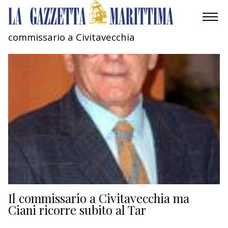
commissario a Civitavecchia
AMBIENTE
MOBILITÀ
INDUSTRIA
RICERCA
ECONOMIA
TURISMO
CULTURA
Il commissario a Civitavecchia ma
Ciani ricorre subito al Tar
NAUTICA