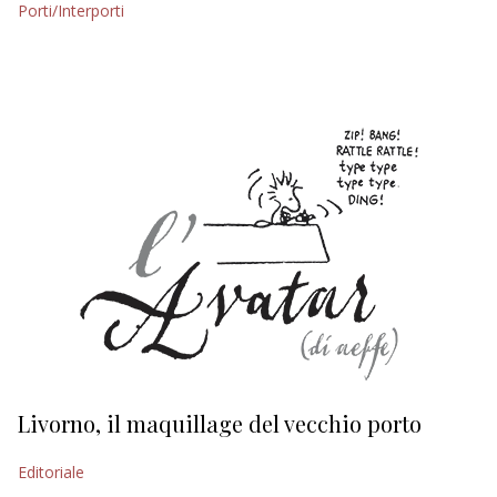
Porti/Interporti
EDITORIALI
Livorno, il maquillage del vecchio porto
L
s
Editoriale
Ed