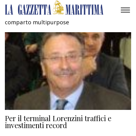
comparto multipurpose
AMBIENTE
MOBILITÀ
INDUSTRIA
RICERCA
ECONOMIA
TURISMO
CULTURA
Per il terminal Lorenzini traffici e
investimenti record
NAUTICA