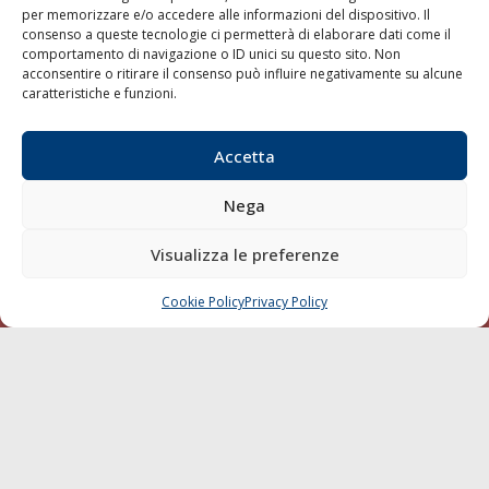
per memorizzare e/o accedere alle informazioni del dispositivo. Il
consenso a queste tecnologie ci permetterà di elaborare dati come il
LA GAZZETTA MARITTIMA
comportamento di navigazione o ID unici su questo sito. Non
acconsentire o ritirare il consenso può influire negativamente su alcune
Indirizzo:
Scali D'Azeglio, 20, 57123 Livorno
caratteristiche e funzioni.
Telefono:
0586 893358
Fax:
0586 892324
Accetta
Email:
redazione@gazzettamarittima.it
P.IVA:
00118570498
Nega
Società Editoriale Marittima a r.l. (Editore) - Autorizzazione
del Tribunale di Livorno n. 217 del 10 giugno 1968 - N°
iscrizione al ROC (Registro Operatori delle Comunicazioni)
Visualizza le preferenze
della Società Editoriale Marittima a r.l.: N° 1301 Iscrizione
della testata elettronica La Gazzetta Marittima al Tribunale
Cookie Policy
Privacy Policy
CHIAMA
SCRIVI
di Livorno del 15/09/2010.
LINK
Shipping
Porti/Interporti
Trasporti