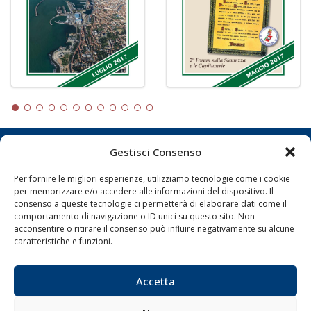
Gestisci Consenso
LA GAZZETTA MARITTIMA
Per fornire le migliori esperienze, utilizziamo tecnologie come i cookie
Indirizzo:
Scali D'Azeglio, 20, 57123 Livorno
per memorizzare e/o accedere alle informazioni del dispositivo. Il
Telefono:
0586 893358
consenso a queste tecnologie ci permetterà di elaborare dati come il
comportamento di navigazione o ID unici su questo sito. Non
Fax:
0586 892324
acconsentire o ritirare il consenso può influire negativamente su alcune
Email:
redazione@gazzettamarittima.it
caratteristiche e funzioni.
P.IVA:
00118570498
Società Editoriale Marittima a r.l. (Editore) - Autorizzazione
del Tribunale di Livorno n. 217 del 10 giugno 1968 - N°
Accetta
iscrizione al ROC (Registro Operatori delle Comunicazioni)
della Società Editoriale Marittima a r.l.: N° 1301 Iscrizione