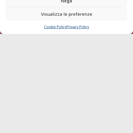
Nega
della testata elettronica La Gazzetta Marittima al Tribunale
di Livorno del 15/09/2010.
Visualizza le preferenze
LINK
Cookie Policy
Privacy Policy
CHIAMA
SCRIVI
Shipping
Porti/Interporti
Trasporti
Varie
Sostenibilità
Compagnie di Navigazione
Blue economy
Diporto
Chi siamo
Contatti
SEGUI