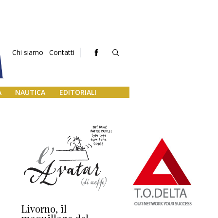
Chi siamo
Contatti
A
NAUTICA
EDITORIALI
Livorno, il
L’uscita di scena di
Da