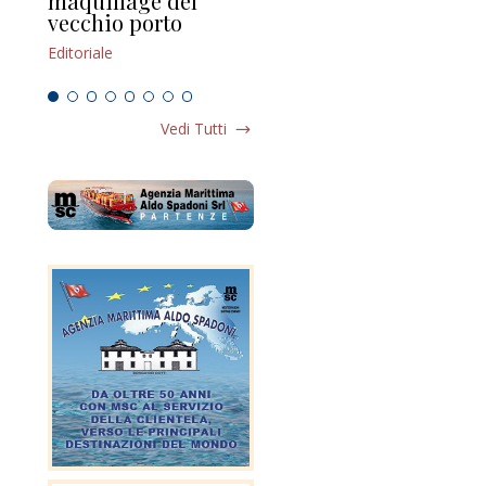
maquillage del
Marilli e il mosaico
gu
vecchio porto
scompaginato
Edi
Editoriale
Editoriale
Vedi Tutti