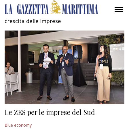
crescita delle imprese
AMBIENTE
MOBILITÀ
INDUSTRIA
RICERCA
ECONOMIA
TURISMO
CULTURA
Le ZES per le imprese del Sud
NAUTICA
Blue economy