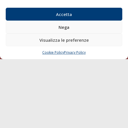
Email:
redazione@gazzettamarittima.it
P.IVA:
00118570498
Accetta
Società Editoriale Marittima a r.l. (Editore) - Autorizzazione
del Tribunale di Livorno n. 217 del 10 giugno 1968 - N°
Nega
iscrizione al ROC (Registro Operatori delle Comunicazioni)
della Società Editoriale Marittima a r.l.: N° 1301 Iscrizione
Visualizza le preferenze
della testata elettronica La Gazzetta Marittima al Tribunale
di Livorno del 15/09/2010.
Cookie Policy
Privacy Policy
CHIAMA
SCRIVI
LINK
Shipping
Porti/Interporti
Trasporti
Varie
Sostenibilità
Compagnie di Navigazione
Blue economy