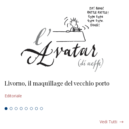
Livorno, il maquillage del vecchio porto
L
s
Editoriale
Ed
Vedi Tutti