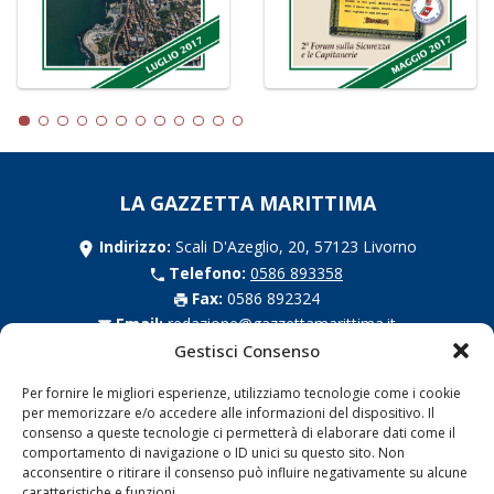
LA GAZZETTA MARITTIMA
Indirizzo:
Scali D'Azeglio, 20, 57123 Livorno
Telefono:
0586 893358
Fax:
0586 892324
Email:
redazione@gazzettamarittima.it
P.IVA:
00118570498
Gestisci Consenso
Società Editoriale Marittima a r.l. (Editore) - Autorizzazione
Per fornire le migliori esperienze, utilizziamo tecnologie come i cookie
del Tribunale di Livorno n. 217 del 10 giugno 1968 - N°
per memorizzare e/o accedere alle informazioni del dispositivo. Il
iscrizione al ROC (Registro Operatori delle Comunicazioni)
consenso a queste tecnologie ci permetterà di elaborare dati come il
della Società Editoriale Marittima a r.l.: N° 1301 Iscrizione
comportamento di navigazione o ID unici su questo sito. Non
della testata elettronica La Gazzetta Marittima al Tribunale
acconsentire o ritirare il consenso può influire negativamente su alcune
di Livorno del 15/09/2010.
caratteristiche e funzioni.