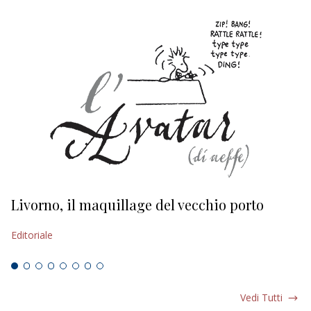
Livorno, il maquillage del vecchio porto
L
s
Editoriale
Ed
Vedi Tutti