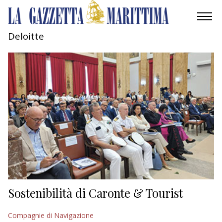
Deloitte
AMBIENTE
MOBILITÀ
INDUSTRIA
RICERCA
ECONOMIA
TURISMO
CULTURA
Sostenibilità di Caronte & Tourist
NAUTICA
Compagnie di Navigazione