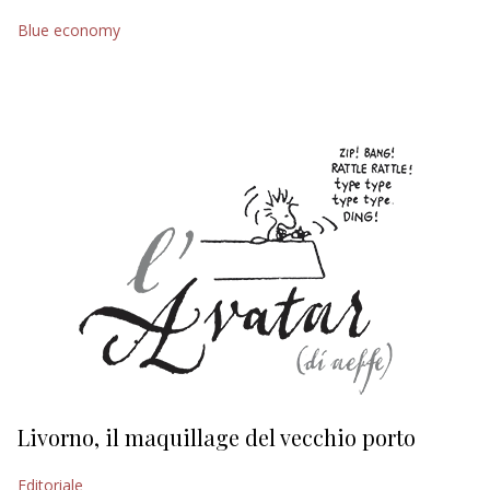
Blue economy
EDITORIALI
Livorno, il maquillage del vecchio porto
L
s
Editoriale