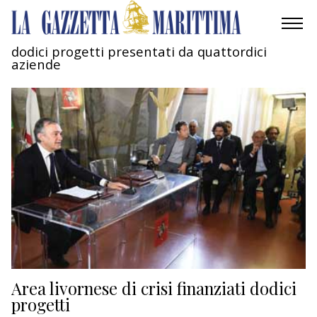
dodici progetti presentati da quattordici
aziende
AMBIENTE
MOBILITÀ
INDUSTRIA
RICERCA
ECONOMIA
TURISMO
CULTURA
Area livornese di crisi finanziati dodici
progetti
NAUTICA