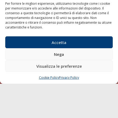
Per fornire le migliori esperienze, utilizziamo tecnologie come i cookie
per memorizzare e/o accedere alle informazioni del dispositivo. Il
consenso a queste tecnologie ci permetterà di elaborare dati come il
LA GAZZETTA MARITTIMA
comportamento di navigazione o ID unici su questo sito. Non
acconsentire o ritirare il consenso può influire negativamente su alcune
Indirizzo:
Scali D'Azeglio, 20, 57123 Livorno
caratteristiche e funzioni.
Telefono:
0586 893358
Fax:
0586 892324
Accetta
Email:
redazione@gazzettamarittima.it
P.IVA:
00118570498
Nega
Società Editoriale Marittima a r.l. (Editore) - Autorizzazione
del Tribunale di Livorno n. 217 del 10 giugno 1968 - N°
iscrizione al ROC (Registro Operatori delle Comunicazioni)
Visualizza le preferenze
della Società Editoriale Marittima a r.l.: N° 1301 Iscrizione
della testata elettronica La Gazzetta Marittima al Tribunale
Cookie Policy
Privacy Policy
CHIAMA
SCRIVI
di Livorno del 15/09/2010.
LINK
Shipping
Porti/Interporti