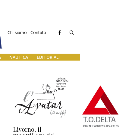
Chi siamo
Contatti
A
NAUTICA
EDITORIALI
Livorno, il
L’uscita di scena di
Da