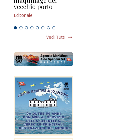
maquillage del
Marilli e il mosaico
gu
vecchio porto
scompaginato
Edi
Editoriale
Editoriale
Vedi Tutti