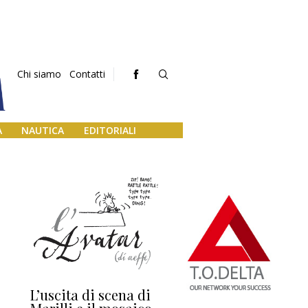
Chi siamo
Contatti
A
NAUTICA
EDITORIALI
L’uscita di scena di
Darsena a Europa,
Ho