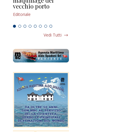
maquillage del
Marilli e il mosaico
gu
vecchio porto
scompaginato
Edi
o
Editoriale
Editoriale
Vedi Tutti