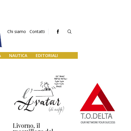
Chi siamo
Contatti
A
NAUTICA
EDITORIALI
Livorno, il
L’uscita di scena di
Da