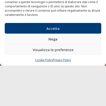
consenso a queste tecnologie ci permetterà di elaborare dati come il
LA GAZZETTA MARITTIMA
comportamento di navigazione o ID unici su questo sito. Non
acconsentire o ritirare il consenso può influire negativamente su alcune
Indirizzo:
Scali D'Azeglio, 20, 57123 Livorno
caratteristiche e funzioni.
Telefono:
0586 893358
Fax:
0586 892324
Accetta
Email:
redazione@gazzettamarittima.it
P.IVA:
00118570498
Nega
Società Editoriale Marittima a r.l. (Editore) - Autorizzazione
del Tribunale di Livorno n. 217 del 10 giugno 1968 - N°
Visualizza le preferenze
iscrizione al ROC (Registro Operatori delle Comunicazioni)
della Società Editoriale Marittima a r.l.: N° 1301 Iscrizione
della testata elettronica La Gazzetta Marittima al Tribunale
Cookie Policy
Privacy Policy
CHIAMA
SCRIVI
di Livorno del 15/09/2010.
LINK
Shipping
Porti/Interporti
Trasporti