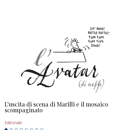
EDITORIALI
L’uscita di scena di Marilli e il mosaico
D
scompaginato
Ed
Editoriale