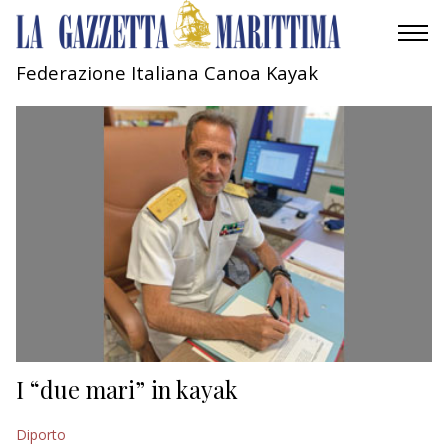
Federazione Italiana Canoa Kayak
AMBIENTE
MOBILITÀ
INDUSTRIA
RICERCA
ECONOMIA
TURISMO
CULTURA
I “due mari” in kayak
NAUTICA
Diporto