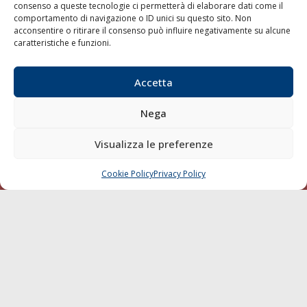
consenso a queste tecnologie ci permetterà di elaborare dati come il
LA GAZZETTA MARITTIMA
comportamento di navigazione o ID unici su questo sito. Non
acconsentire o ritirare il consenso può influire negativamente su alcune
Indirizzo:
Scali D'Azeglio, 20, 57123 Livorno
caratteristiche e funzioni.
Telefono:
0586 893358
Fax:
0586 892324
Accetta
Email:
redazione@gazzettamarittima.it
P.IVA:
00118570498
Nega
Società Editoriale Marittima a r.l. (Editore) - Autorizzazione
del Tribunale di Livorno n. 217 del 10 giugno 1968 - N°
Visualizza le preferenze
iscrizione al ROC (Registro Operatori delle Comunicazioni)
della Società Editoriale Marittima a r.l.: N° 1301 Iscrizione
della testata elettronica La Gazzetta Marittima al Tribunale
Cookie Policy
Privacy Policy
CHIAMA
SCRIVI
di Livorno del 15/09/2010.
LINK
Shipping
Porti/Interporti
Trasporti