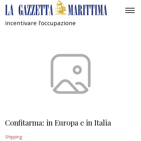
incentivare l’occupazione
AMBIENTE
MOBILITÀ
INDUSTRIA
RICERCA
ECONOMIA
TURISMO
CULTURA
Confitarma: in Europa e in Italia
NAUTICA
Shipping