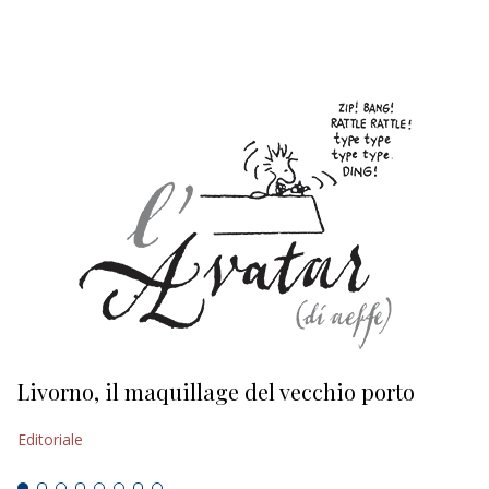
EDITORIALI
Livorno, il maquillage del vecchio porto
L
s
Editoriale
Ed