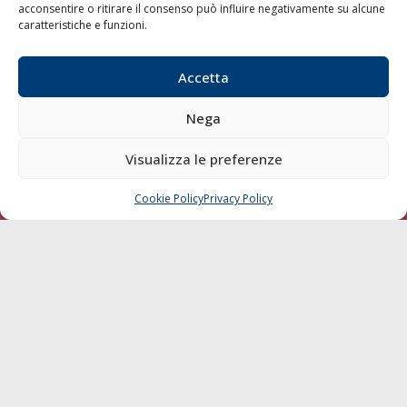
acconsentire o ritirare il consenso può influire negativamente su alcune
Varie
caratteristiche e funzioni.
Sostenibilità
Compagnie di Navigazione
Accetta
Blue economy
Nega
Diporto
Chi siamo
Visualizza le preferenze
Contatti
Cookie Policy
Privacy Policy
CHIAMA
SCRIVI
SEGUI
© 1968 - 2026 Tutti i diritti sono riservati