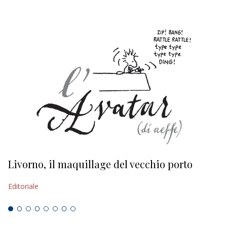
Livorno, il maquillage del vecchio porto
L
s
Editoriale
Ed