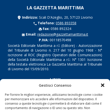
LA GAZZETTA MARITTIMA
Indirizzo:
Scali D'Azeglio, 20, 57123 Livorno
Telefono:
0586 893358
Fax:
0586 892324
Email:
redazione@gazzettamarittima.it
P.IVA:
00118570498
Società Editoriale Marittima a r.l. (Editore) - Autorizzazione
del Tribunale di Livorno n. 217 del 10 giugno 1968 - N°
iscrizione al ROC (Registro Operatori delle Comunicazioni)
della Società Editoriale Marittima a r.l.: N° 1301 Iscrizione
della testata elettronica La Gazzetta Marittima al Tribunale
di Livorno del 15/09/2010.
LINK
Gestisci Consenso
Shipping
Per fornire le migliori esperienze, utilizziamo tecnologie come i cookie
Porti/Interporti
per memorizzare e/o accedere alle informazioni del dispositivo. Il
consenso a queste tecnologie ci permetterà di elaborare dati come il
Trasporti
comportamento di navigazione o ID unici su questo sito. Non