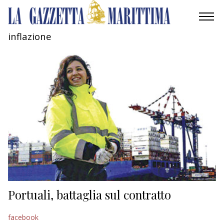
inflazione
AMBIENTE
MOBILITÀ
INDUSTRIA
RICERCA
ECONOMIA
TURISMO
CULTURA
Portuali, battaglia sul contratto
NAUTICA
facebook