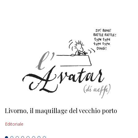
EDITORIALI
Livorno, il maquillage del vecchio porto
L
s
Editoriale
Ed