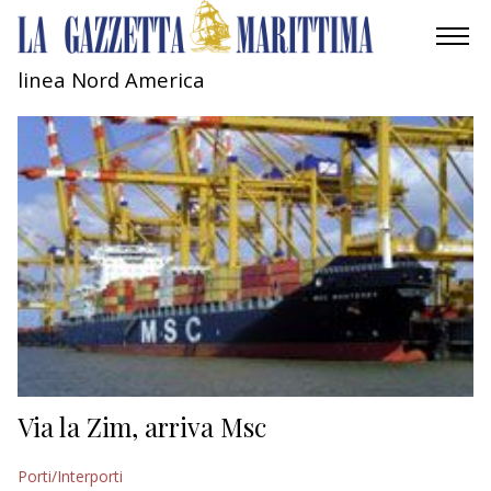
linea Nord America
AMBIENTE
MOBILITÀ
INDUSTRIA
RICERCA
ECONOMIA
TURISMO
CULTURA
Via la Zim, arriva Msc
NAUTICA
Porti/Interporti