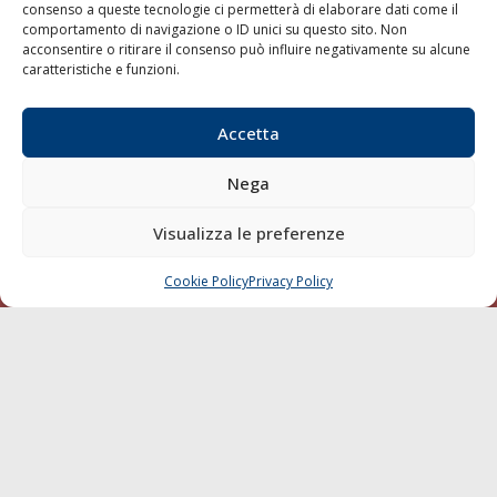
consenso a queste tecnologie ci permetterà di elaborare dati come il
LA GAZZETTA MARITTIMA
comportamento di navigazione o ID unici su questo sito. Non
acconsentire o ritirare il consenso può influire negativamente su alcune
Indirizzo:
Scali D'Azeglio, 20, 57123 Livorno
caratteristiche e funzioni.
Telefono:
0586 893358
Fax:
0586 892324
Accetta
Email:
redazione@gazzettamarittima.it
P.IVA:
00118570498
Nega
Società Editoriale Marittima a r.l. (Editore) - Autorizzazione
del Tribunale di Livorno n. 217 del 10 giugno 1968 - N°
Visualizza le preferenze
iscrizione al ROC (Registro Operatori delle Comunicazioni)
della Società Editoriale Marittima a r.l.: N° 1301 Iscrizione
della testata elettronica La Gazzetta Marittima al Tribunale
Cookie Policy
Privacy Policy
CHIAMA
SCRIVI
di Livorno del 15/09/2010.
LINK
Shipping
Porti/Interporti
Trasporti