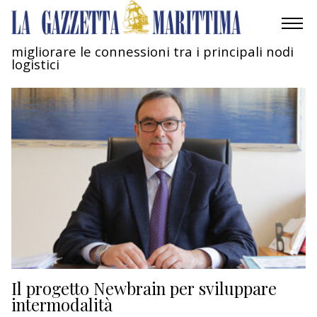
migliorare le connessioni tra i principali nodi
logistici
AMBIENTE
MOBILITÀ
INDUSTRIA
RICERCA
ECONOMIA
TURISMO
CULTURA
Il progetto Newbrain per sviluppare
intermodalità
NAUTICA