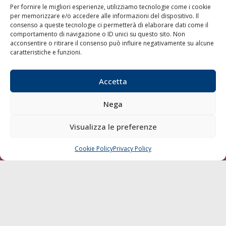
Per fornire le migliori esperienze, utilizziamo tecnologie come i cookie
per memorizzare e/o accedere alle informazioni del dispositivo. Il
consenso a queste tecnologie ci permetterà di elaborare dati come il
LA GAZZETTA MARITTIMA
comportamento di navigazione o ID unici su questo sito. Non
acconsentire o ritirare il consenso può influire negativamente su alcune
Indirizzo:
Scali D'Azeglio, 20, 57123 Livorno
caratteristiche e funzioni.
Telefono:
0586 893358
Fax:
0586 892324
Accetta
Email:
redazione@gazzettamarittima.it
P.IVA:
00118570498
Nega
Società Editoriale Marittima a r.l. (Editore) - Autorizzazione
del Tribunale di Livorno n. 217 del 10 giugno 1968 - N°
iscrizione al ROC (Registro Operatori delle Comunicazioni)
Visualizza le preferenze
della Società Editoriale Marittima a r.l.: N° 1301 Iscrizione
della testata elettronica La Gazzetta Marittima al Tribunale
Cookie Policy
Privacy Policy
CHIAMA
SCRIVI
di Livorno del 15/09/2010.
LINK
Shipping
Porti/Interporti