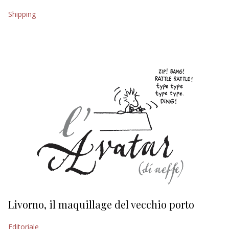
Shipping
EDITORIALI
Livorno, il maquillage del vecchio porto
L
s
Editoriale