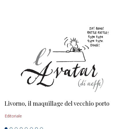
EDITORIALI
Livorno, il maquillage del vecchio porto
L
s
Editoriale
Ed