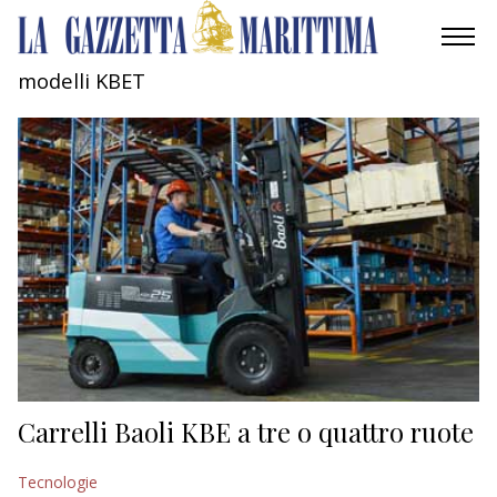
modelli KBET
AMBIENTE
MOBILITÀ
INDUSTRIA
RICERCA
ECONOMIA
TURISMO
CULTURA
Carrelli Baoli KBE a tre o quattro ruote
NAUTICA
Tecnologie