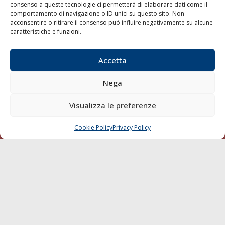
consenso a queste tecnologie ci permetterà di elaborare dati come il
LA GAZZETTA MARITTIMA
comportamento di navigazione o ID unici su questo sito. Non
acconsentire o ritirare il consenso può influire negativamente su alcune
Indirizzo:
Scali D'Azeglio, 20, 57123 Livorno
caratteristiche e funzioni.
Telefono:
0586 893358
Fax:
0586 892324
Accetta
Email:
redazione@gazzettamarittima.it
P.IVA:
00118570498
Nega
Società Editoriale Marittima a r.l. (Editore) - Autorizzazione
del Tribunale di Livorno n. 217 del 10 giugno 1968 - N°
Visualizza le preferenze
iscrizione al ROC (Registro Operatori delle Comunicazioni)
della Società Editoriale Marittima a r.l.: N° 1301 Iscrizione
della testata elettronica La Gazzetta Marittima al Tribunale
Cookie Policy
Privacy Policy
CHIAMA
SCRIVI
di Livorno del 15/09/2010.
LINK
Shipping
Porti/Interporti
Trasporti