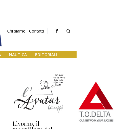
Chi siamo
Contatti
A
NAUTICA
EDITORIALI
Livorno, il
L’uscita di scena di
Da