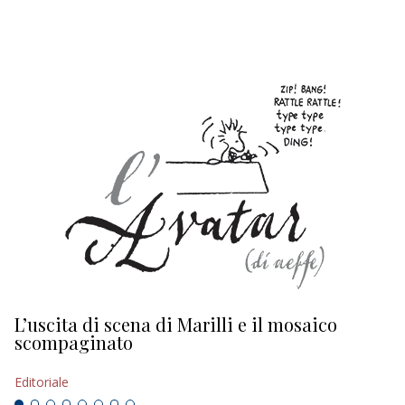
EDITORIALI
L’uscita di scena di Marilli e il mosaico
D
scompaginato
Ed
Editoriale