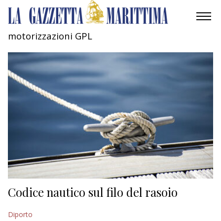
motorizzazioni GPL
AMBIENTE
MOBILITÀ
INDUSTRIA
RICERCA
ECONOMIA
TURISMO
CULTURA
Codice nautico sul filo del rasoio
NAUTICA
Diporto