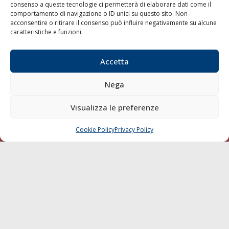
consenso a queste tecnologie ci permetterà di elaborare dati come il
LA GAZZETTA MARITTIMA
comportamento di navigazione o ID unici su questo sito. Non
acconsentire o ritirare il consenso può influire negativamente su alcune
Indirizzo:
Scali D'Azeglio, 20, 57123 Livorno
caratteristiche e funzioni.
Telefono:
0586 893358
Fax:
0586 892324
Accetta
Email:
redazione@gazzettamarittima.it
P.IVA:
00118570498
Nega
Società Editoriale Marittima a r.l. (Editore) - Autorizzazione
del Tribunale di Livorno n. 217 del 10 giugno 1968 - N°
Visualizza le preferenze
iscrizione al ROC (Registro Operatori delle Comunicazioni)
della Società Editoriale Marittima a r.l.: N° 1301 Iscrizione
della testata elettronica La Gazzetta Marittima al Tribunale
Cookie Policy
Privacy Policy
CHIAMA
SCRIVI
di Livorno del 15/09/2010.
LINK
Shipping
Porti/Interporti
Trasporti