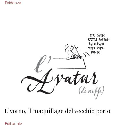
Evidenza
EDITORIALI
Livorno, il maquillage del vecchio porto
L
s
Editoriale
Ed