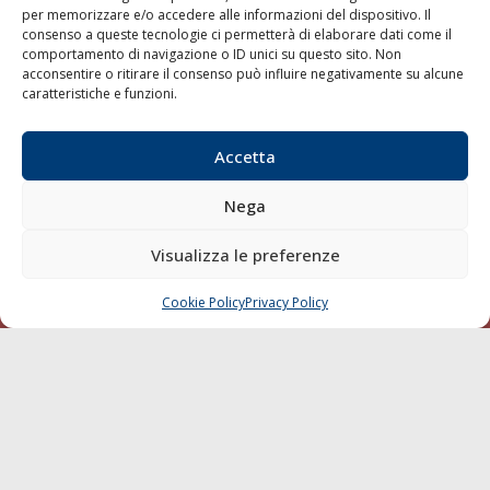
per memorizzare e/o accedere alle informazioni del dispositivo. Il
consenso a queste tecnologie ci permetterà di elaborare dati come il
LA GAZZETTA MARITTIMA
comportamento di navigazione o ID unici su questo sito. Non
acconsentire o ritirare il consenso può influire negativamente su alcune
Indirizzo:
Scali D'Azeglio, 20, 57123 Livorno
caratteristiche e funzioni.
Telefono:
0586 893358
Fax:
0586 892324
Accetta
Email:
redazione@gazzettamarittima.it
P.IVA:
00118570498
Nega
Società Editoriale Marittima a r.l. (Editore) - Autorizzazione
del Tribunale di Livorno n. 217 del 10 giugno 1968 - N°
iscrizione al ROC (Registro Operatori delle Comunicazioni)
Visualizza le preferenze
della Società Editoriale Marittima a r.l.: N° 1301 Iscrizione
della testata elettronica La Gazzetta Marittima al Tribunale
Cookie Policy
Privacy Policy
CHIAMA
SCRIVI
di Livorno del 15/09/2010.
LINK
Shipping
Porti/Interporti
Trasporti