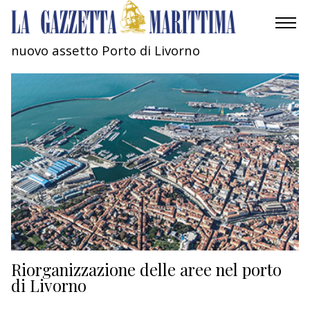
nuovo assetto Porto di Livorno
AMBIENTE
MOBILITÀ
INDUSTRIA
RICERCA
ECONOMIA
TURISMO
CULTURA
Riorganizzazione delle aree nel porto
di Livorno
NAUTICA