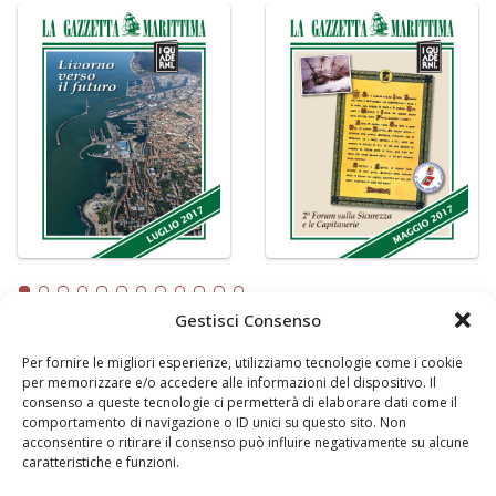
Gestisci Consenso
Per fornire le migliori esperienze, utilizziamo tecnologie come i cookie
LA GAZZETTA MARITTIMA
per memorizzare e/o accedere alle informazioni del dispositivo. Il
consenso a queste tecnologie ci permetterà di elaborare dati come il
Indirizzo:
Scali D'Azeglio, 20, 57123 Livorno
comportamento di navigazione o ID unici su questo sito. Non
Telefono:
0586 893358
acconsentire o ritirare il consenso può influire negativamente su alcune
caratteristiche e funzioni.
Fax:
0586 892324
Email:
redazione@gazzettamarittima.it