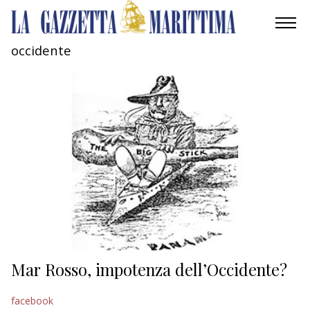
occidente
AMBIENTE
MOBILITÀ
INDUSTRIA
RICERCA
ECONOMIA
TURISMO
CULTURA
Mar Rosso, impotenza dell’Occidente?
NAUTICA
facebook