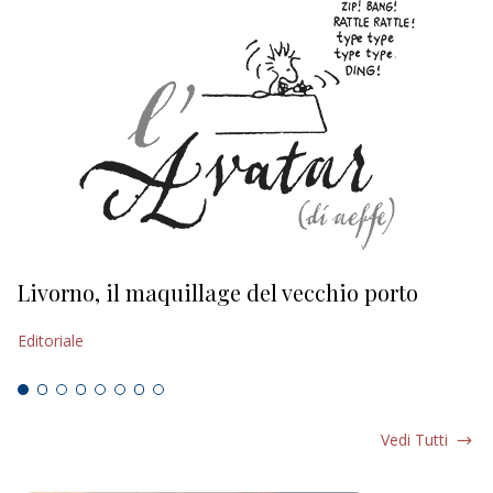
Livorno, il maquillage del vecchio porto
L
s
Editoriale
Ed
Vedi Tutti