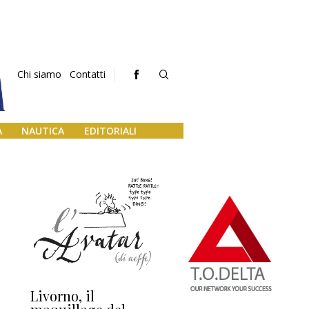
Chi siamo
Contatti
A
NAUTICA
EDITORIALI
Livorno, il
L’uscita di scena di
Da