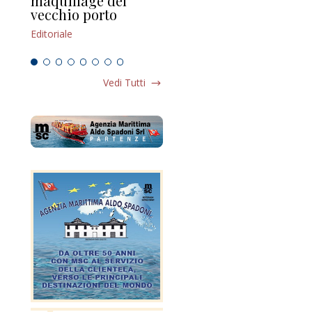
maquillage del
Marilli e il mosaico
gu
vecchio porto
scompaginato
Edi
Editoriale
Editoriale
Vedi Tutti