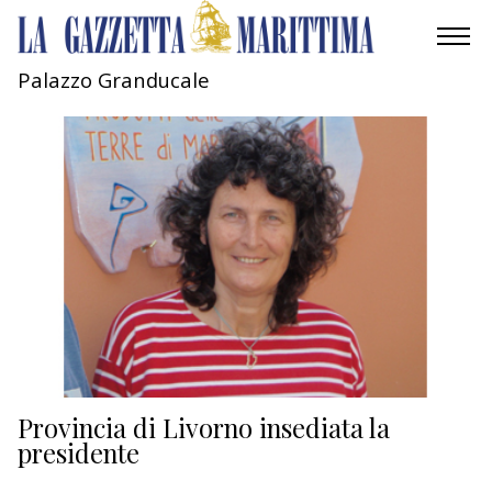
Palazzo Granducale
AMBIENTE
MOBILITÀ
INDUSTRIA
RICERCA
ECONOMIA
TURISMO
CULTURA
Provincia di Livorno insediata la
presidente
NAUTICA