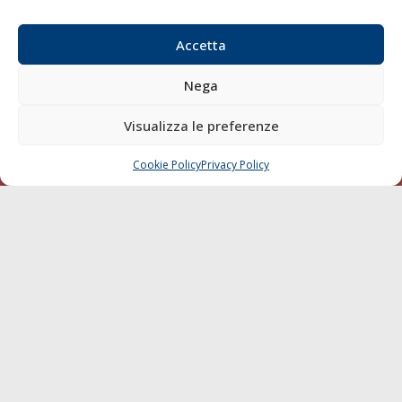
Email:
redazione@gazzettamarittima.it
P.IVA:
00118570498
Accetta
Società Editoriale Marittima a r.l. (Editore) - Autorizzazione
del Tribunale di Livorno n. 217 del 10 giugno 1968 - N°
Nega
iscrizione al ROC (Registro Operatori delle Comunicazioni)
della Società Editoriale Marittima a r.l.: N° 1301 Iscrizione
Visualizza le preferenze
della testata elettronica La Gazzetta Marittima al Tribunale
di Livorno del 15/09/2010.
Cookie Policy
Privacy Policy
CHIAMA
SCRIVI
LINK
Shipping
Porti/Interporti
Trasporti
Varie
Sostenibilità
Compagnie di Navigazione
Blue economy