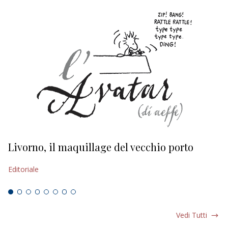
Livorno, il maquillage del vecchio porto
L
s
Editoriale
Ed
Vedi Tutti