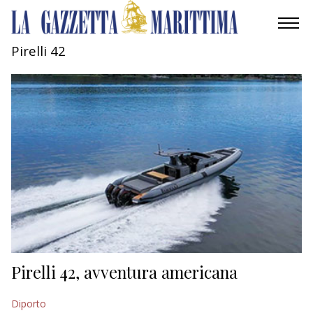
Pirelli 42
AMBIENTE
MOBILITÀ
INDUSTRIA
RICERCA
ECONOMIA
TURISMO
CULTURA
Pirelli 42, avventura americana
NAUTICA
Diporto