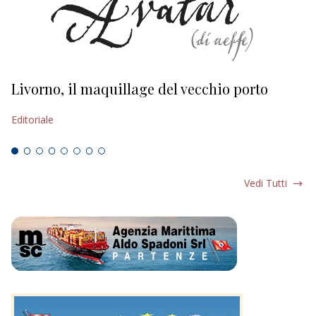
Livorno, il maquillage del vecchio porto
L
s
Editoriale
Ed
Vedi Tutti