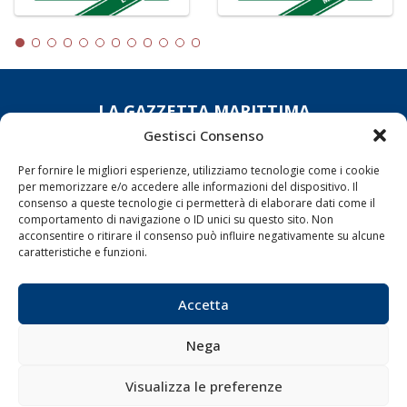
LA GAZZETTA MARITTIMA
Gestisci Consenso
Indirizzo:
Scali D'Azeglio, 20, 57123 Livorno
Telefono:
0586 893358
Per fornire le migliori esperienze, utilizziamo tecnologie come i cookie
per memorizzare e/o accedere alle informazioni del dispositivo. Il
Fax:
0586 892324
consenso a queste tecnologie ci permetterà di elaborare dati come il
Email:
redazione@gazzettamarittima.it
comportamento di navigazione o ID unici su questo sito. Non
P.IVA:
00118570498
acconsentire o ritirare il consenso può influire negativamente su alcune
Società Editoriale Marittima a r.l. (Editore) - Autorizzazione
caratteristiche e funzioni.
del Tribunale di Livorno n. 217 del 10 giugno 1968 - N°
iscrizione al ROC (Registro Operatori delle Comunicazioni)
della Società Editoriale Marittima a r.l.: N° 1301 Iscrizione
Accetta
della testata elettronica La Gazzetta Marittima al Tribunale
di Livorno del 15/09/2010.
Nega
LINK
Visualizza le preferenze