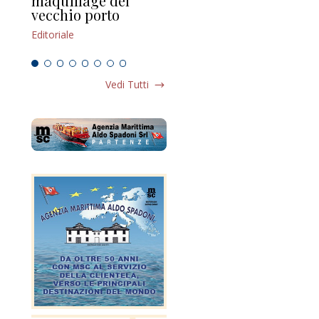
maquillage del
Marilli e il mosaico
gu
vecchio porto
scompaginato
Edi
Editoriale
Editoriale
Vedi Tutti