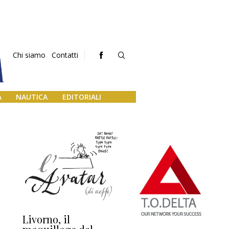
Chi siamo
Contatti
A
NAUTICA
EDITORIALI
Livorno, il
L’uscita di scena di
Da