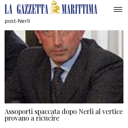
post-Nerli
AMBIENTE
MOBILITÀ
INDUSTRIA
RICERCA
ECONOMIA
TURISMO
CULTURA
Assoporti spaccata dopo Nerli al vertice
provano a ricucire
NAUTICA