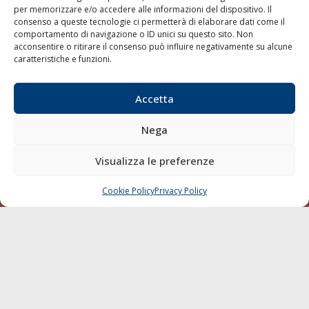
per memorizzare e/o accedere alle informazioni del dispositivo. Il
consenso a queste tecnologie ci permetterà di elaborare dati come il
LA GAZZETTA MARITTIMA
comportamento di navigazione o ID unici su questo sito. Non
acconsentire o ritirare il consenso può influire negativamente su alcune
Indirizzo:
Scali D'Azeglio, 20, 57123 Livorno
caratteristiche e funzioni.
Telefono:
0586 893358
Fax:
0586 892324
Accetta
Email:
redazione@gazzettamarittima.it
P.IVA:
00118570498
Nega
Società Editoriale Marittima a r.l. (Editore) - Autorizzazione
del Tribunale di Livorno n. 217 del 10 giugno 1968 - N°
iscrizione al ROC (Registro Operatori delle Comunicazioni)
Visualizza le preferenze
della Società Editoriale Marittima a r.l.: N° 1301 Iscrizione
della testata elettronica La Gazzetta Marittima al Tribunale
Cookie Policy
Privacy Policy
CHIAMA
SCRIVI
di Livorno del 15/09/2010.
LINK
Shipping
Porti/Interporti
Trasporti