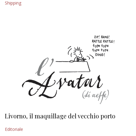
Shipping
EDITORIALI
Livorno, il maquillage del vecchio porto
L
s
Editoriale
Ed