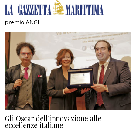
premio ANGI
AMBIENTE
MOBILITÀ
INDUSTRIA
RICERCA
ECONOMIA
TURISMO
CULTURA
Gli Oscar dell’innovazione alle
eccellenze italiane
NAUTICA