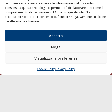
per memorizzare e/o accedere alle informazioni del dispositivo. Il
consenso a queste tecnologie ci permetterà di elaborare dati come il
LA GAZZETTA MARITTIMA
comportamento di navigazione o ID unici su questo sito. Non
acconsentire o ritirare il consenso può influire negativamente su alcune
Indirizzo:
Scali D'Azeglio, 20, 57123 Livorno
caratteristiche e funzioni.
Telefono:
0586 893358
Fax:
0586 892324
Accetta
Email:
redazione@gazzettamarittima.it
P.IVA:
00118570498
Nega
Società Editoriale Marittima a r.l. (Editore) - Autorizzazione
del Tribunale di Livorno n. 217 del 10 giugno 1968 - N°
iscrizione al ROC (Registro Operatori delle Comunicazioni)
Visualizza le preferenze
della Società Editoriale Marittima a r.l.: N° 1301 Iscrizione
della testata elettronica La Gazzetta Marittima al Tribunale
Cookie Policy
Privacy Policy
CHIAMA
SCRIVI
di Livorno del 15/09/2010.
LINK
Shipping
Porti/Interporti
Trasporti