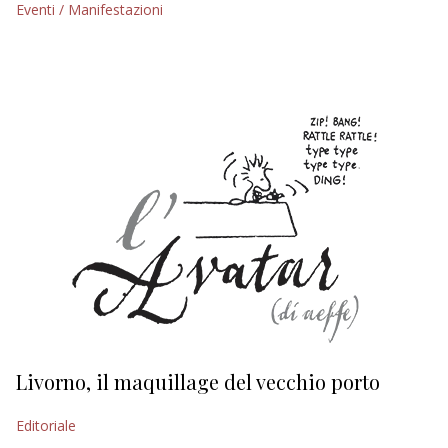
Eventi / Manifestazioni
EDITORIALI
Livorno, il maquillage del vecchio porto
L
s
Editoriale
Ed