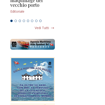
maquillage del
Marilli e il mosaico
gu
vecchio porto
scompaginato
Edi
Editoriale
Editoriale
Vedi Tutti