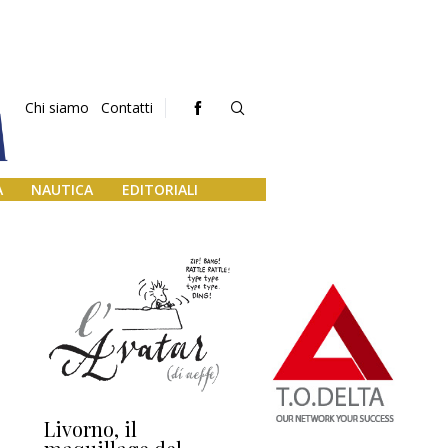
Chi siamo
Contatti
A
NAUTICA
EDITORIALI
Livorno, il
L’uscita di scena di
Da