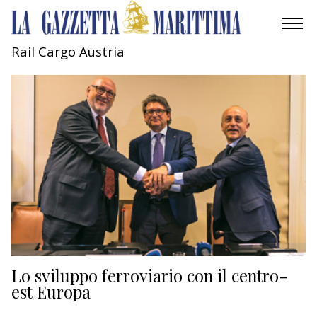
Rail Cargo Austria
AMBIENTE
MOBILITÀ
INDUSTRIA
RICERCA
ECONOMIA
TURISMO
CULTURA
Lo sviluppo ferroviario con il centro-
est Europa
NAUTICA