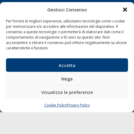
Fax:
0586 892324
Gestisci Consenso
Email:
redazione@gazzettamarittima.it
P.IVA:
00118570498
Per fornire le migliori esperienze, utilizziamo tecnologie come i cookie
Società Editoriale Marittima a r.l. (Editore) - Autorizzazione
per memorizzare e/o accedere alle informazioni del dispositivo. Il
del Tribunale di Livorno n. 217 del 10 giugno 1968 - N°
consenso a queste tecnologie ci permetterà di elaborare dati come il
iscrizione al ROC (Registro Operatori delle Comunicazioni)
comportamento di navigazione o ID unici su questo sito. Non
della Società Editoriale Marittima a r.l.: N° 1301 Iscrizione
acconsentire o ritirare il consenso può influire negativamente su alcune
della testata elettronica La Gazzetta Marittima al Tribunale
caratteristiche e funzioni.
di Livorno del 15/09/2010.
Accetta
LINK
Nega
Shipping
Porti/Interporti
Visualizza le preferenze
Trasporti
Cookie Policy
Privacy Policy
Varie
CHIAMA
SCRIVI
Sostenibilità
Compagnie di Navigazione