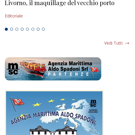
Livorno, il maquillage del vecchio porto
L
s
Editoriale
Ed
Vedi Tutti