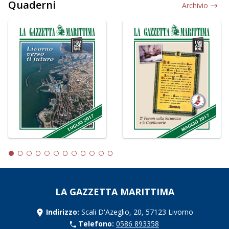
Quaderni
Archivio
LA GAZZETTA MARITTIMA
Indirizzo:
Scali D'Azeglio, 20, 57123 Livorno
Telefono:
0586 893358