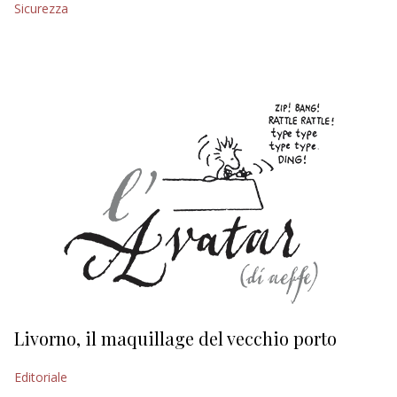
Sicurezza
EDITORIALI
Livorno, il maquillage del vecchio porto
L
s
Editoriale
Ed