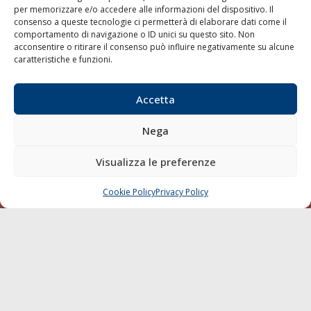
per memorizzare e/o accedere alle informazioni del dispositivo. Il
consenso a queste tecnologie ci permetterà di elaborare dati come il
LA GAZZETTA MARITTIMA
comportamento di navigazione o ID unici su questo sito. Non
acconsentire o ritirare il consenso può influire negativamente su alcune
Indirizzo:
Scali D'Azeglio, 20, 57123 Livorno
caratteristiche e funzioni.
Telefono:
0586 893358
Fax:
0586 892324
Accetta
Email:
redazione@gazzettamarittima.it
P.IVA:
00118570498
Nega
Società Editoriale Marittima a r.l. (Editore) - Autorizzazione
del Tribunale di Livorno n. 217 del 10 giugno 1968 - N°
iscrizione al ROC (Registro Operatori delle Comunicazioni)
Visualizza le preferenze
della Società Editoriale Marittima a r.l.: N° 1301 Iscrizione
della testata elettronica La Gazzetta Marittima al Tribunale
Cookie Policy
Privacy Policy
CHIAMA
SCRIVI
di Livorno del 15/09/2010.
LINK
Shipping
Porti/Interporti
Trasporti