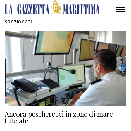
sanzionati
AMBIENTE
MOBILITÀ
INDUSTRIA
RICERCA
ECONOMIA
TURISMO
CULTURA
Ancora pescherecci in zone di mare
tutelate
NAUTICA