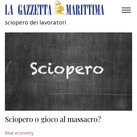
sciopero dei lavoratori
AMBIENTE
MOBILITÀ
INDUSTRIA
RICERCA
ECONOMIA
TURISMO
CULTURA
Sciopero o gioco al massacro?
NAUTICA
Blue economy