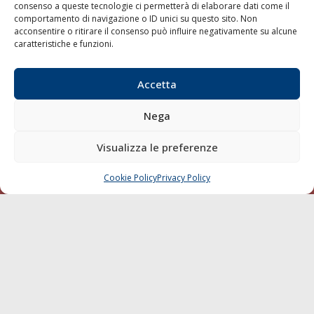
consenso a queste tecnologie ci permetterà di elaborare dati come il
LA GAZZETTA MARITTIMA
comportamento di navigazione o ID unici su questo sito. Non
acconsentire o ritirare il consenso può influire negativamente su alcune
Indirizzo:
Scali D'Azeglio, 20, 57123 Livorno
caratteristiche e funzioni.
Telefono:
0586 893358
Fax:
0586 892324
Accetta
Email:
redazione@gazzettamarittima.it
P.IVA:
00118570498
Nega
Società Editoriale Marittima a r.l. (Editore) - Autorizzazione
del Tribunale di Livorno n. 217 del 10 giugno 1968 - N°
Visualizza le preferenze
iscrizione al ROC (Registro Operatori delle Comunicazioni)
della Società Editoriale Marittima a r.l.: N° 1301 Iscrizione
della testata elettronica La Gazzetta Marittima al Tribunale
Cookie Policy
Privacy Policy
CHIAMA
SCRIVI
di Livorno del 15/09/2010.
LINK
Shipping
Porti/Interporti
Trasporti