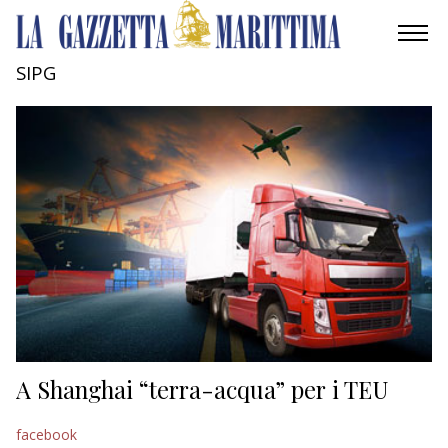
SIPG
AMBIENTE
MOBILITÀ
INDUSTRIA
RICERCA
ECONOMIA
TURISMO
CULTURA
A Shanghai “terra-acqua” per i TEU
NAUTICA
facebook