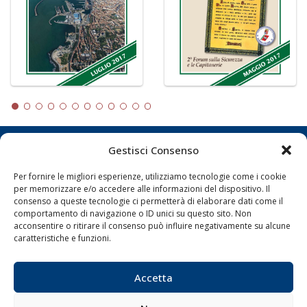
Gestisci Consenso
LA GAZZETTA MARITTIMA
Per fornire le migliori esperienze, utilizziamo tecnologie come i cookie
Indirizzo:
Scali D'Azeglio, 20, 57123 Livorno
per memorizzare e/o accedere alle informazioni del dispositivo. Il
Telefono:
0586 893358
consenso a queste tecnologie ci permetterà di elaborare dati come il
comportamento di navigazione o ID unici su questo sito. Non
Fax:
0586 892324
acconsentire o ritirare il consenso può influire negativamente su alcune
Email:
redazione@gazzettamarittima.it
caratteristiche e funzioni.
P.IVA:
00118570498
Società Editoriale Marittima a r.l. (Editore) - Autorizzazione
del Tribunale di Livorno n. 217 del 10 giugno 1968 - N°
Accetta
iscrizione al ROC (Registro Operatori delle Comunicazioni)
della Società Editoriale Marittima a r.l.: N° 1301 Iscrizione