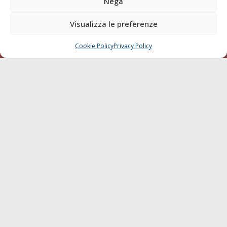
Nega
della testata elettronica La Gazzetta Marittima al Tribunale
di Livorno del 15/09/2010.
Visualizza le preferenze
LINK
Cookie Policy
Privacy Policy
CHIAMA
SCRIVI
Shipping
Porti/Interporti
Trasporti
Varie
Sostenibilità
Compagnie di Navigazione
Blue economy
Diporto
Chi siamo
Contatti
SEGUI