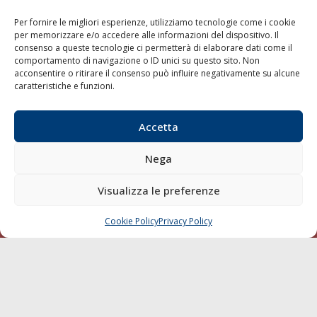
Per fornire le migliori esperienze, utilizziamo tecnologie come i cookie
per memorizzare e/o accedere alle informazioni del dispositivo. Il
LA GAZZETTA MARITTIMA
consenso a queste tecnologie ci permetterà di elaborare dati come il
comportamento di navigazione o ID unici su questo sito. Non
acconsentire o ritirare il consenso può influire negativamente su alcune
Indirizzo:
Scali D'Azeglio, 20, 57123 Livorno
caratteristiche e funzioni.
Telefono:
0586 893358
Fax:
0586 892324
Accetta
Email:
redazione@gazzettamarittima.it
P.IVA:
00118570498
Nega
Società Editoriale Marittima a r.l. (Editore) - Autorizzazione
del Tribunale di Livorno n. 217 del 10 giugno 1968 - N°
iscrizione al ROC (Registro Operatori delle Comunicazioni)
Visualizza le preferenze
della Società Editoriale Marittima a r.l.: N° 1301 Iscrizione
della testata elettronica La Gazzetta Marittima al Tribunale
Cookie Policy
Privacy Policy
CHIAMA
SCRIVI
di Livorno del 15/09/2010.
LINK
Shipping
Porti/Interporti