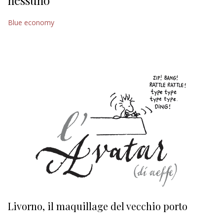
nessuno
EDITORIALI
Blue economy
Livorno, il maquillage del vecchio porto
L
s