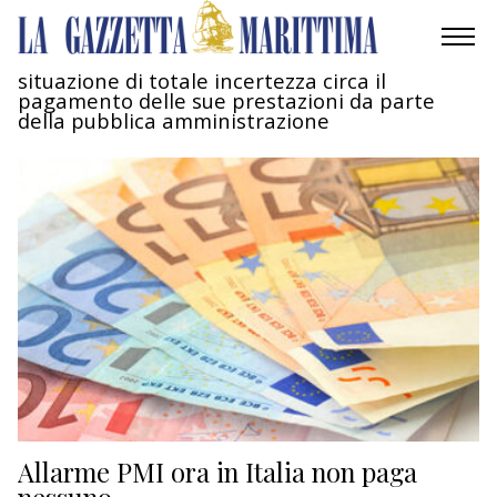
situazione di totale incertezza circa il
pagamento delle sue prestazioni da parte
AMBIENTE
della pubblica amministrazione
MOBILITÀ
INDUSTRIA
RICERCA
ECONOMIA
TURISMO
CULTURA
Allarme PMI ora in Italia non paga
NAUTICA