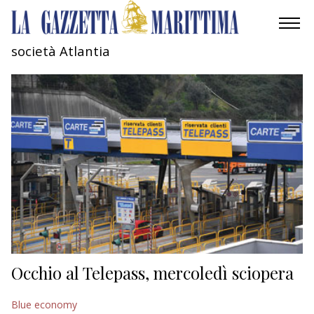
società Atlantia
AMBIENTE
MOBILITÀ
INDUSTRIA
RICERCA
ECONOMIA
TURISMO
CULTURA
Occhio al Telepass, mercoledì sciopera
NAUTICA
Blue economy