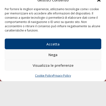
Gestisci Consenso
LINK
Per fornire le migliori esperienze, utilizziamo tecnologie come i cookie
per memorizzare e/o accedere alle informazioni del dispositivo. Il
Shipping
consenso a queste tecnologie ci permetterà di elaborare dati come il
Porti/Interporti
comportamento di navigazione o ID unici su questo sito. Non
acconsentire o ritirare il consenso può influire negativamente su alcune
Trasporti
caratteristiche e funzioni.
Varie
Sostenibilità
Accetta
Compagnie di Navigazione
Nega
Blue economy
Diporto
Visualizza le preferenze
Chi siamo
Cookie Policy
Privacy Policy
CHIAMA
SCRIVI
Contatti
SEGUI