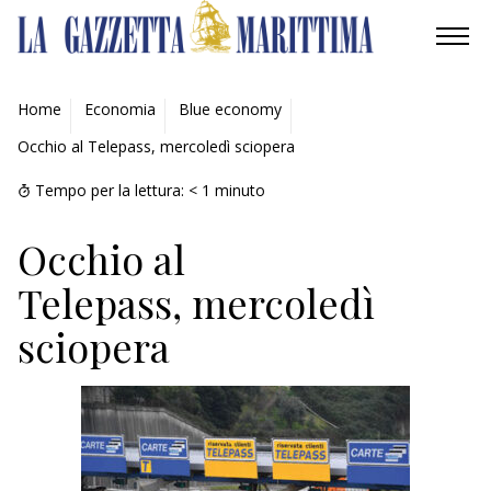
AMBIENTE
Home
Economia
Blue economy
Occhio al Telepass, mercoledì sciopera
MOBILITÀ
Tempo per la lettura:
< 1
minuto
INDUSTRIA
Occhio al
RICERCA
Telepass, mercoledì
ECONOMIA
sciopera
TURISMO
CULTURA
NAUTICA