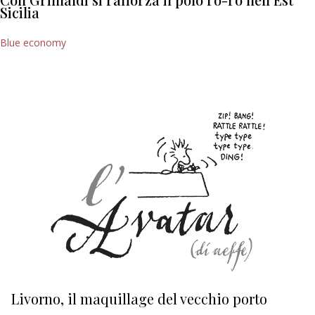
Sicilia
Blue economy
Livorno, il maquillage del vecchio porto
L
s