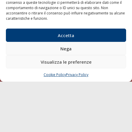
consenso a queste tecnologie ci permetterà di elaborare dati come il
LA GAZZETTA MARITTIMA
comportamento di navigazione o ID unici su questo sito. Non
acconsentire o ritirare il consenso può influire negativamente su alcune
Indirizzo:
Scali D'Azeglio, 20, 57123 Livorno
caratteristiche e funzioni.
Telefono:
0586 893358
Fax:
0586 892324
Accetta
Email:
redazione@gazzettamarittima.it
P.IVA:
00118570498
Nega
Società Editoriale Marittima a r.l. (Editore) - Autorizzazione
del Tribunale di Livorno n. 217 del 10 giugno 1968 - N°
Visualizza le preferenze
iscrizione al ROC (Registro Operatori delle Comunicazioni)
della Società Editoriale Marittima a r.l.: N° 1301 Iscrizione
della testata elettronica La Gazzetta Marittima al Tribunale
Cookie Policy
Privacy Policy
CHIAMA
SCRIVI
di Livorno del 15/09/2010.
LINK
Shipping
Porti/Interporti
Trasporti