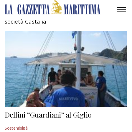
società Castalia
AMBIENTE
MOBILITÀ
INDUSTRIA
RICERCA
ECONOMIA
TURISMO
CULTURA
Delfini “Guardiani” al Giglio
NAUTICA
Sostenibilità