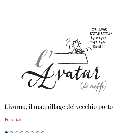
EDITORIALI
Livorno, il maquillage del vecchio porto
L
s
Editoriale
Ed