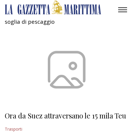
soglia di pescaggio
AMBIENTE
MOBILITÀ
INDUSTRIA
RICERCA
ECONOMIA
TURISMO
CULTURA
Ora da Suez attraversano le 15 mila Teu
NAUTICA
Trasporti