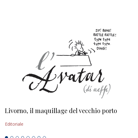
EDITORIALI
Livorno, il maquillage del vecchio porto
L
s
Editoriale
Ed