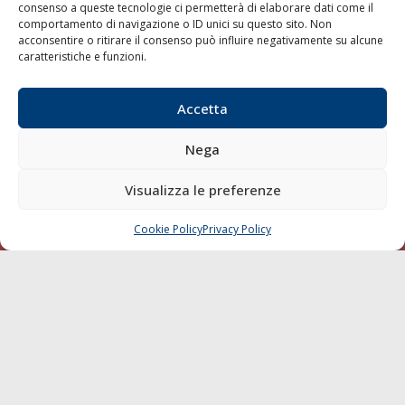
consenso a queste tecnologie ci permetterà di elaborare dati come il
LA GAZZETTA MARITTIMA
comportamento di navigazione o ID unici su questo sito. Non
acconsentire o ritirare il consenso può influire negativamente su alcune
Indirizzo:
Scali D'Azeglio, 20, 57123 Livorno
caratteristiche e funzioni.
Telefono:
0586 893358
Fax:
0586 892324
Accetta
Email:
redazione@gazzettamarittima.it
P.IVA:
00118570498
Nega
Società Editoriale Marittima a r.l. (Editore) - Autorizzazione
del Tribunale di Livorno n. 217 del 10 giugno 1968 - N°
Visualizza le preferenze
iscrizione al ROC (Registro Operatori delle Comunicazioni)
della Società Editoriale Marittima a r.l.: N° 1301 Iscrizione
della testata elettronica La Gazzetta Marittima al Tribunale
Cookie Policy
Privacy Policy
CHIAMA
SCRIVI
di Livorno del 15/09/2010.
LINK
Shipping
Porti/Interporti
Trasporti