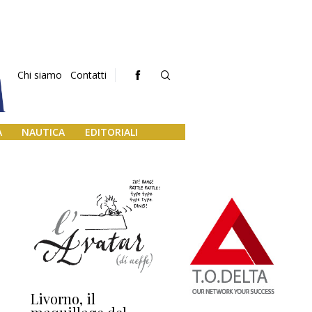
Chi siamo
Contatti
A
NAUTICA
EDITORIALI
Livorno, il
L’uscita di scena di
Da