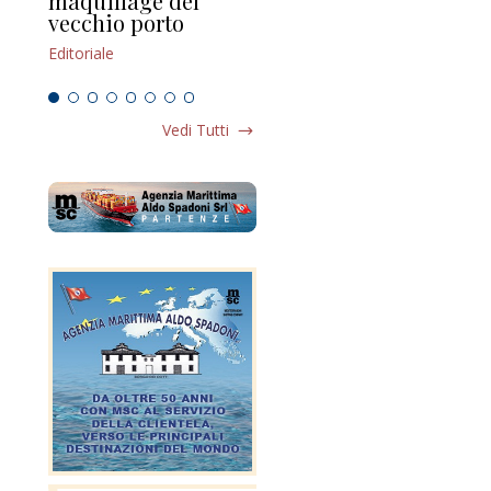
maquillage del
Marilli e il mosaico
gu
vecchio porto
scompaginato
Edi
Editoriale
Editoriale
Vedi Tutti