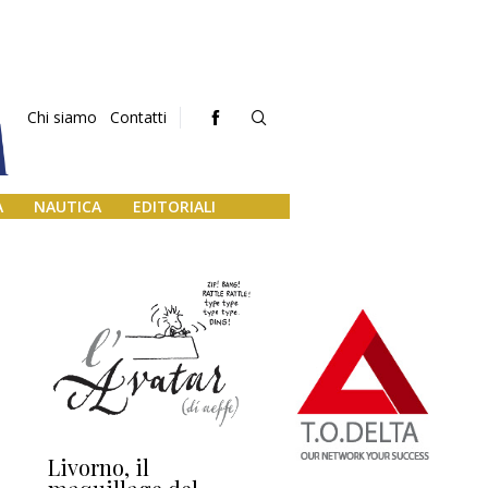
Chi siamo
Contatti
A
NAUTICA
EDITORIALI
Livorno, il
L’uscita di scena di
Da