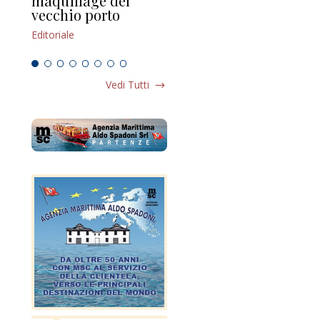
maquillage del
Marilli e il mosaico
gu
vecchio porto
scompaginato
Edi
Editoriale
Editoriale
Vedi Tutti