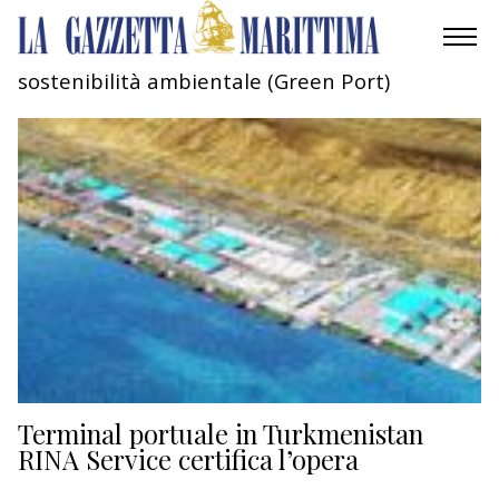
sostenibilità ambientale (Green Port)
AMBIENTE
MOBILITÀ
INDUSTRIA
RICERCA
ECONOMIA
TURISMO
CULTURA
Terminal portuale in Turkmenistan
RINA Service certifica l’opera
NAUTICA