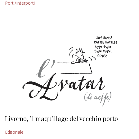
Porti/Interporti
EDITORIALI
Livorno, il maquillage del vecchio porto
L
s
Editoriale
Ed