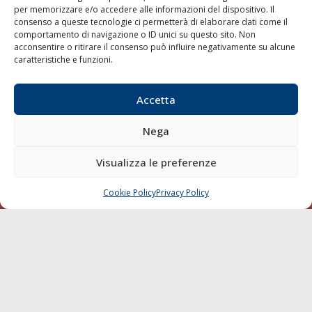
per memorizzare e/o accedere alle informazioni del dispositivo. Il
consenso a queste tecnologie ci permetterà di elaborare dati come il
LA GAZZETTA MARITTIMA
comportamento di navigazione o ID unici su questo sito. Non
acconsentire o ritirare il consenso può influire negativamente su alcune
Indirizzo:
Scali D'Azeglio, 20, 57123 Livorno
caratteristiche e funzioni.
Telefono:
0586 893358
Fax:
0586 892324
Accetta
Email:
redazione@gazzettamarittima.it
P.IVA:
00118570498
Nega
Società Editoriale Marittima a r.l. (Editore) - Autorizzazione
del Tribunale di Livorno n. 217 del 10 giugno 1968 - N°
iscrizione al ROC (Registro Operatori delle Comunicazioni)
Visualizza le preferenze
della Società Editoriale Marittima a r.l.: N° 1301 Iscrizione
della testata elettronica La Gazzetta Marittima al Tribunale
Cookie Policy
Privacy Policy
CHIAMA
SCRIVI
di Livorno del 15/09/2010.
LINK
Shipping
Porti/Interporti
Trasporti