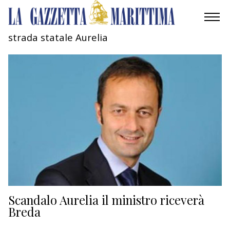
strada statale Aurelia
AMBIENTE
MOBILITÀ
INDUSTRIA
RICERCA
ECONOMIA
TURISMO
CULTURA
Scandalo Aurelia il ministro riceverà
Breda
NAUTICA