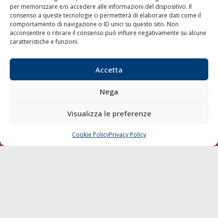
per memorizzare e/o accedere alle informazioni del dispositivo. Il
consenso a queste tecnologie ci permetterà di elaborare dati come il
LA GAZZETTA MARITTIMA
comportamento di navigazione o ID unici su questo sito. Non
acconsentire o ritirare il consenso può influire negativamente su alcune
Indirizzo:
Scali D'Azeglio, 20, 57123 Livorno
caratteristiche e funzioni.
Telefono:
0586 893358
Fax:
0586 892324
Accetta
Email:
redazione@gazzettamarittima.it
P.IVA:
00118570498
Nega
Società Editoriale Marittima a r.l. (Editore) - Autorizzazione
del Tribunale di Livorno n. 217 del 10 giugno 1968 - N°
iscrizione al ROC (Registro Operatori delle Comunicazioni)
Visualizza le preferenze
della Società Editoriale Marittima a r.l.: N° 1301 Iscrizione
della testata elettronica La Gazzetta Marittima al Tribunale
Cookie Policy
Privacy Policy
CHIAMA
SCRIVI
di Livorno del 15/09/2010.
LINK
Shipping
Porti/Interporti
Trasporti