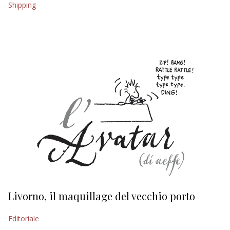
Shipping
EDITORIALI
Livorno, il maquillage del vecchio porto
L
s
Editoriale
Ed