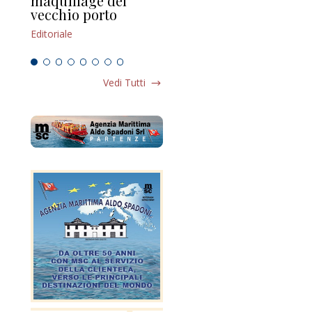
maquillage del
Marilli e il mosaico
gu
vecchio porto
scompaginato
Edi
Editoriale
Editoriale
Vedi Tutti