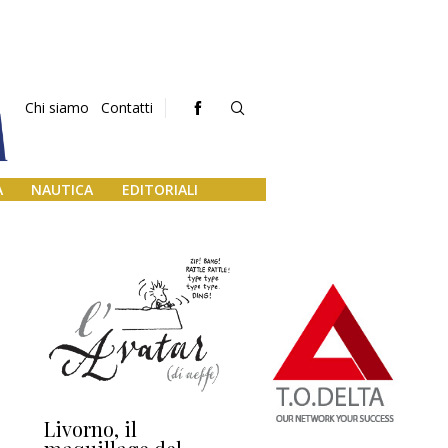
Chi siamo
Contatti
A
NAUTICA
EDITORIALI
Livorno, il
L’uscita di scena di
Da